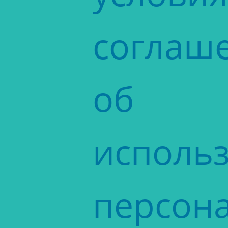
соглаш
об
исполь
персон