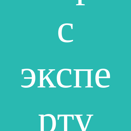
с
экспе
рту