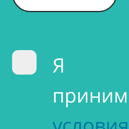
Я
прини
условия