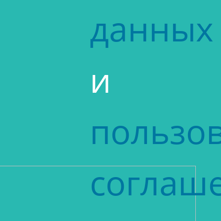
данных
и
пользов
соглаш