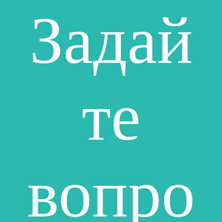
Задай
те
вопро