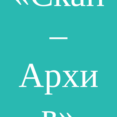
–
Архи
в»