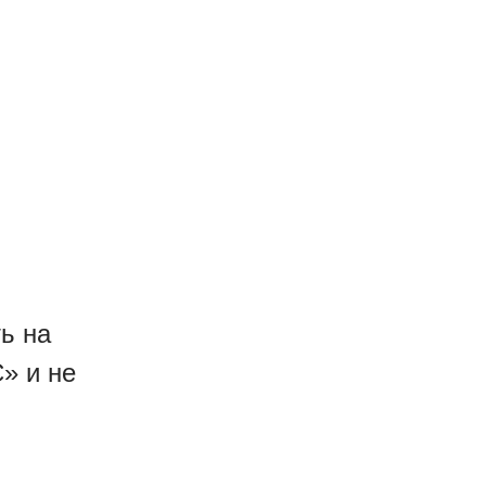
ь на
» и не