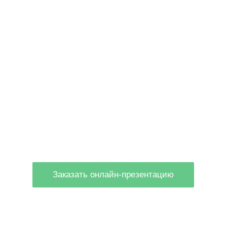
кан-Архив» решает задачи по к
нансовых документов организа
ы вы обеспечите контроль входящих и исходящих 
Заказать онлайн-презентацию