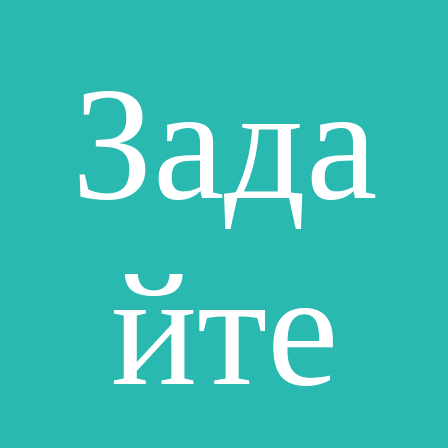
Зада
йте