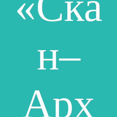
«Ска
н–
Арх