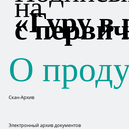
на
«Гуру в 
с перви
О проду
Скан-Архив
Электронный архив документов