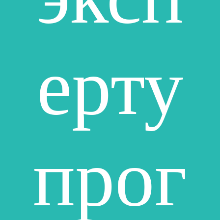
ерту
прог