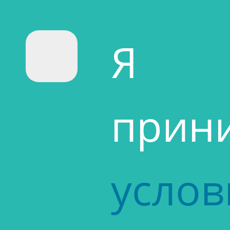
Я
прин
услов