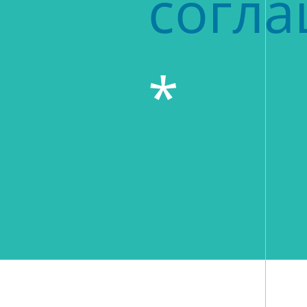
согл
*