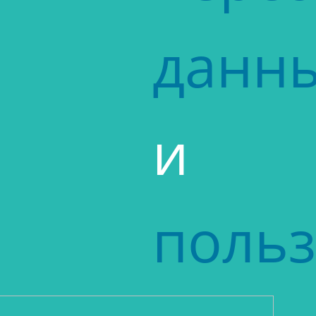
данн
и
польз