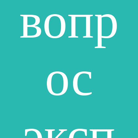
вопр
ос
эксп