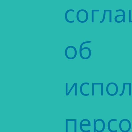
согл
об
испо
перс