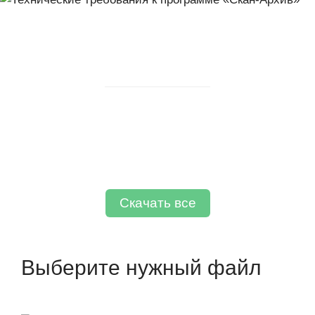
Получите материалы
о программе «Скан-Архив»
Если вам нужны материалы для презентации
программы или оценки ее окупаемости,
вы можете скачать их на этой странице.
Скачать все
Выберите нужный файл