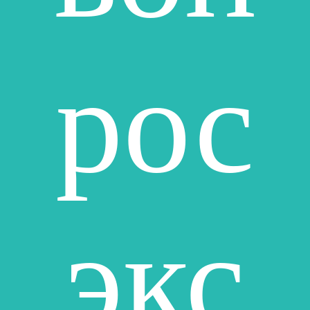
рос
экс