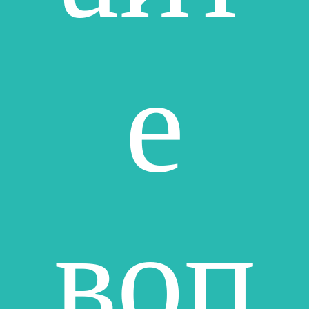
е
воп