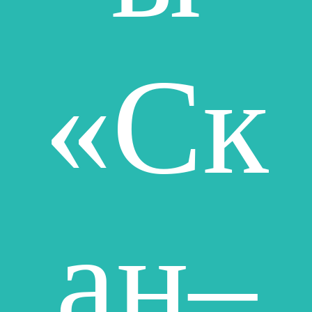
«Ск
ан–