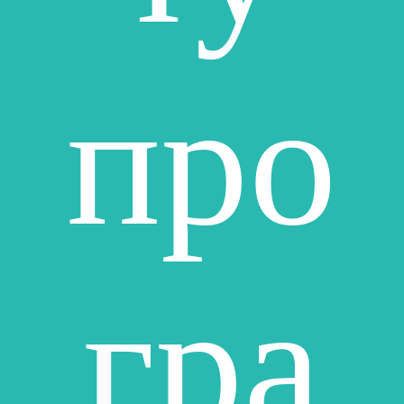
про
гра