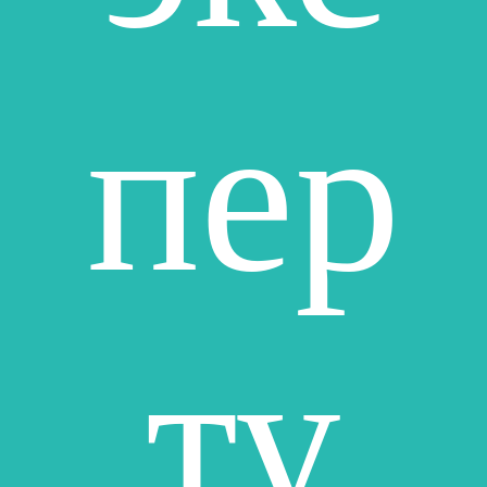
пер
ту