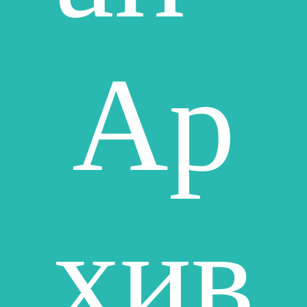
Ар
хив