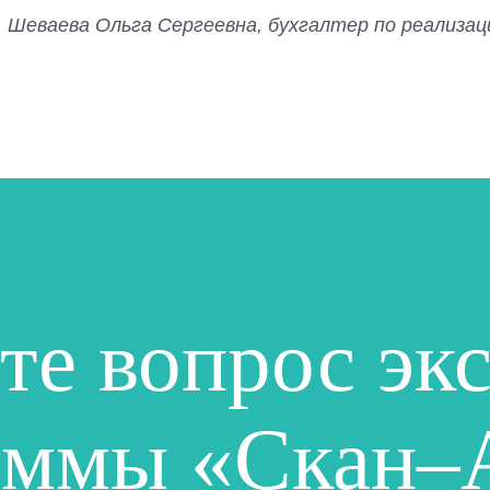
Шеваева Ольга Сергеевна, бухгалтер по реализац
те вопрос эк
аммы «Скан–