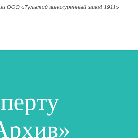
ии ООО «Тульский винокуренный завод 1911»
сперту
Архив»