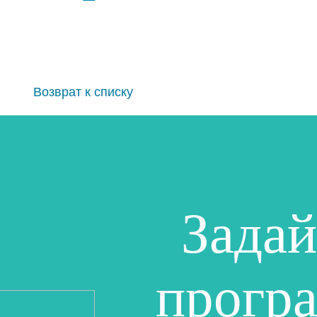
Возврат к списку
Задай
прогр