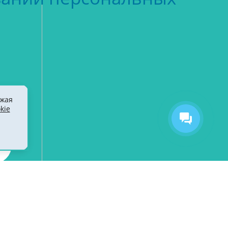
лжая
kie