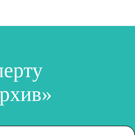
перту
рхив»