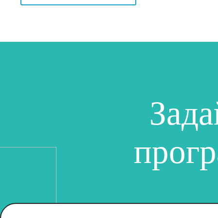
Зада
прог