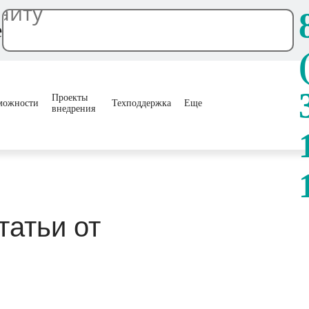
е
Проекты
можности
Техподдержка
Еще
внедрения
татьи от