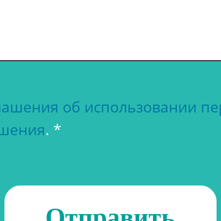
глашения об использовании п
ашения
. *