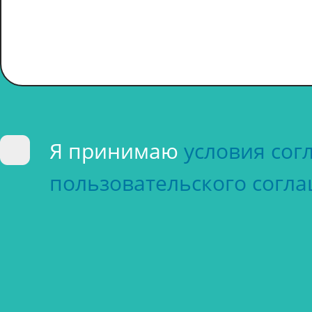
Я принимаю
условия со
пользовательского согл