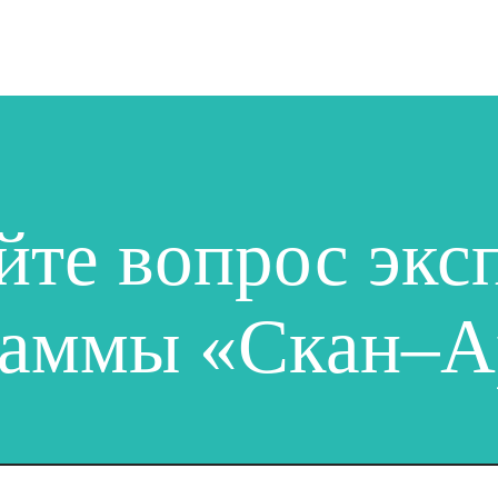
йте вопрос экс
раммы «Скан–А