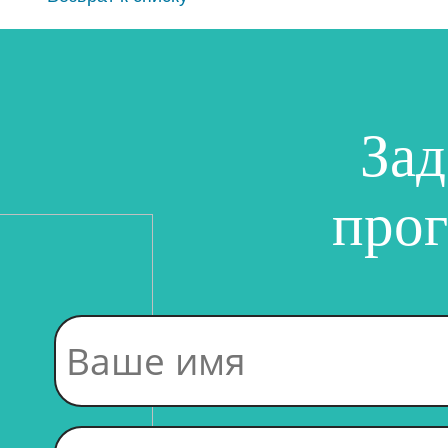
Зад
про