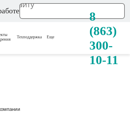
работе
8
(863)
екты
Техподдержка
Еще
дрения
300-
10-11
 компании