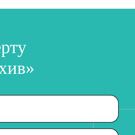
ерту
хив»