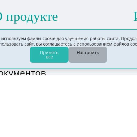
 продукте
кан-Архив
используем файлы cookie для улучшения работы сайта. Продо
пользовать сайт, вы
соглашаетесь с использованием файлов coo
Принять
Настроить
все
лектронный архив
окументов
асчет стоимости
ейсы
онтроль финансовых