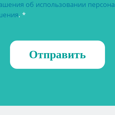
лашения об использовании персон
шения
. *