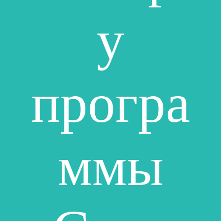
у
програ
ммы