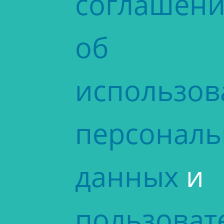
соглашен
об
использов
персонал
данных
и
пользоват