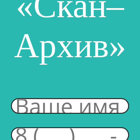
«Скан–
Архив»