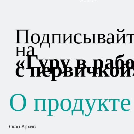
Подписывайт
на
«Гуру в раб
с первичкой
О продукте
Скан-Архив