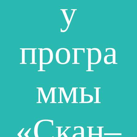
у
програ
ммы
«Скан–