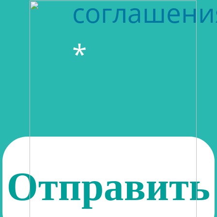
соглашени
*