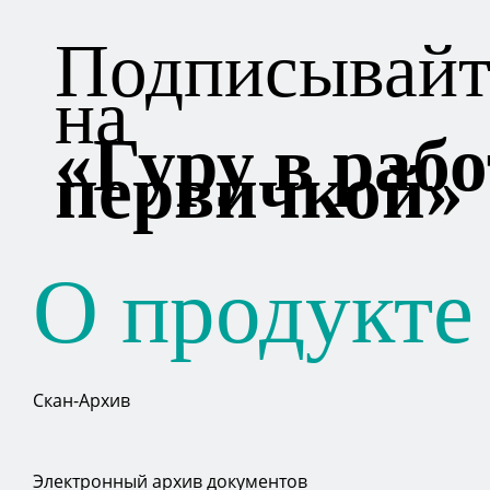
Подписывайт
на
«Гуру в рабо
первичкой»
О продукте
Скан-Архив
Электронный архив документов