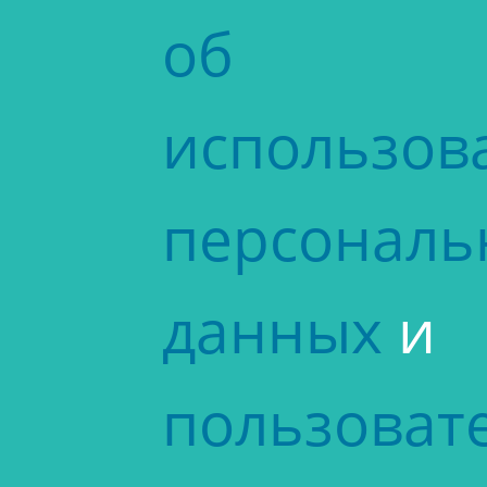
об
использов
персональ
данных
и
пользоват