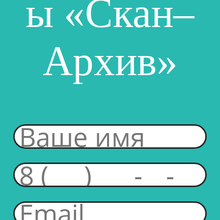
ы «Скан–
Архив»