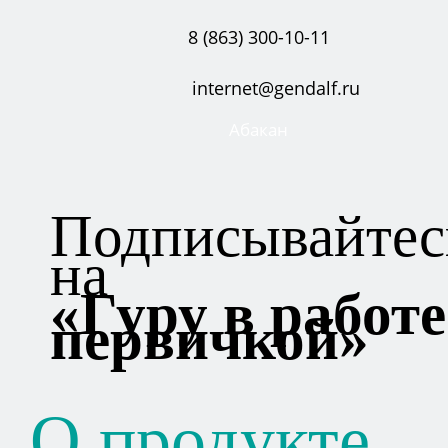
8 (863) 300-10-11
internet@gendalf.ru
Абакан
Подписывайтес
на
«Гуру в работе
первичкой»
О продукте