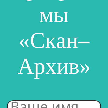
мы
«Скан–
Архив»