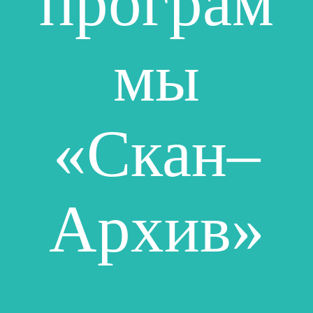
програм
мы
«Скан–
Архив»