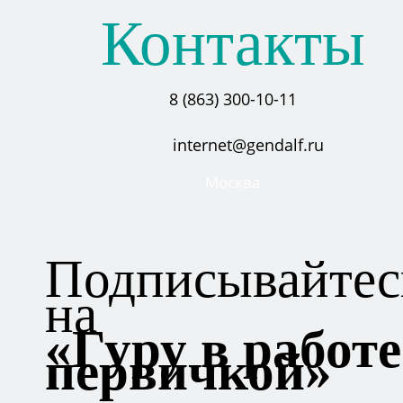
Контакты
8 (863) 300-10-11
internet@gendalf.ru
Москва
Подписывайтес
на
«Гуру в работе
первичкой»