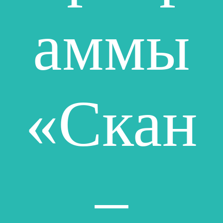
аммы
«Скан
–