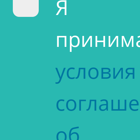
Я
приним
условия
соглаш
об