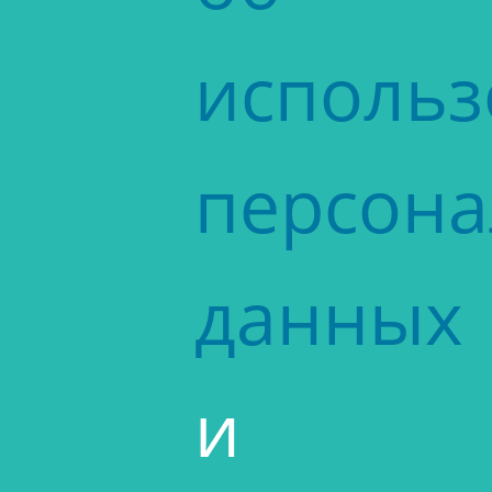
исполь
персон
данных
и