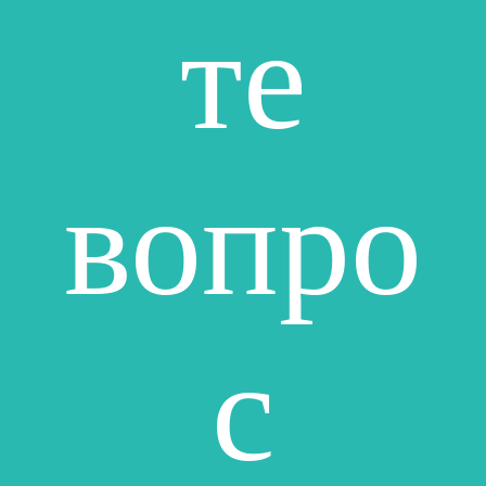
те
вопро
с