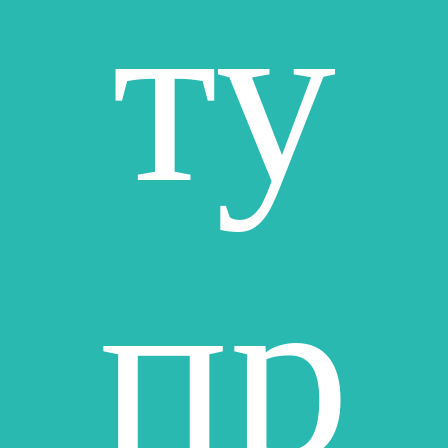
ту
пр