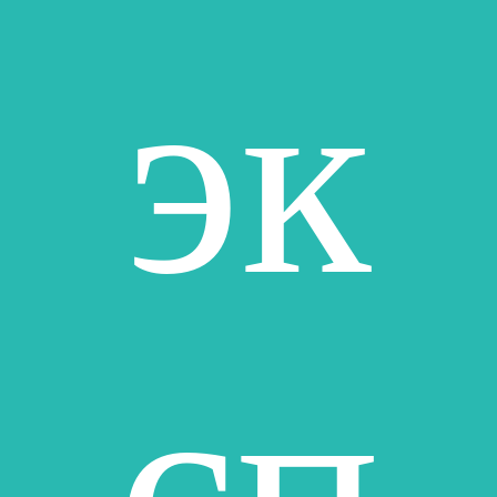
эк
сп