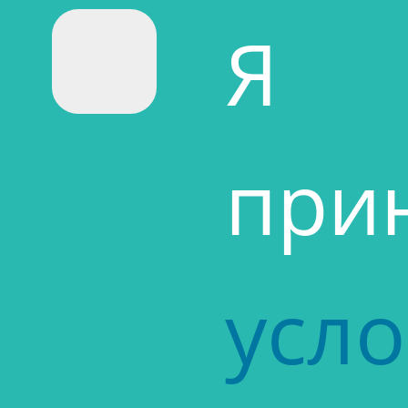
Я
при
усл