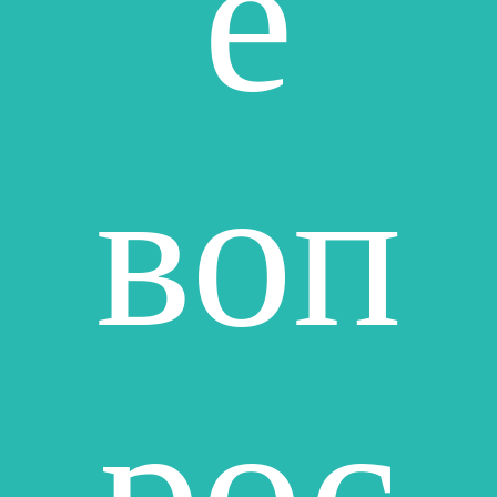
е
воп
рос