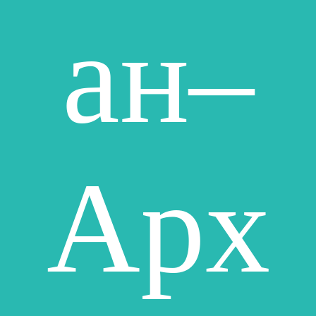
ан–
Арх