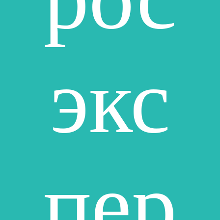
экс
пер