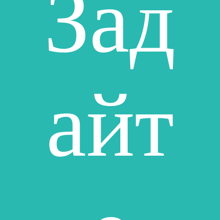
Зад
айт