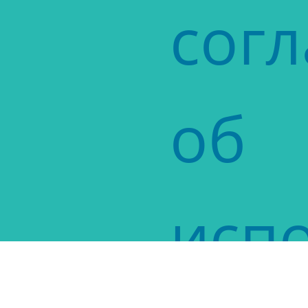
сог
об
исп