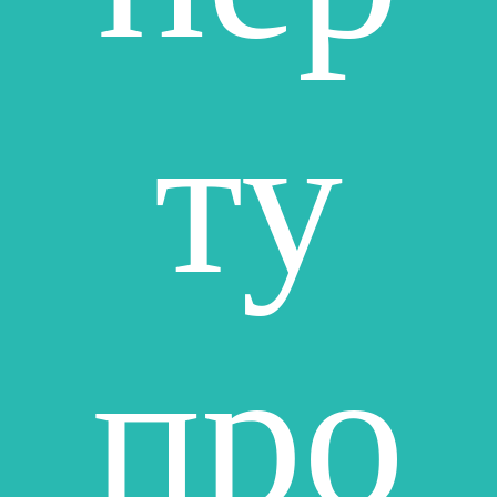
ту
про