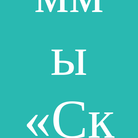
ы
«Ск