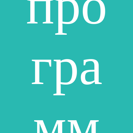
про
гра
мм