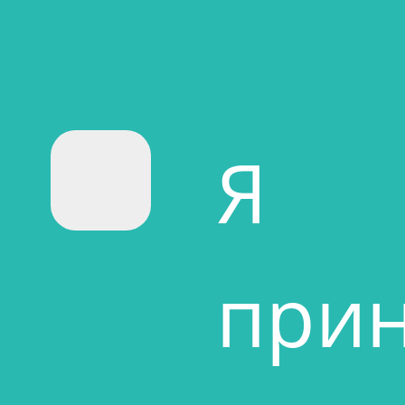
Я
при