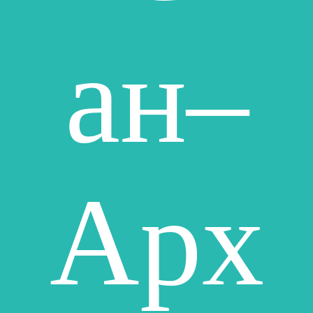
ан–
Арх