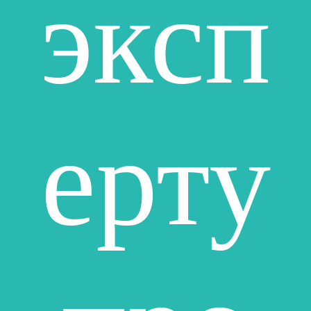
эксп
ерту