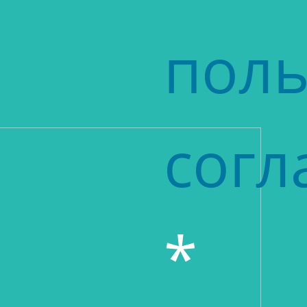
поль
сог
*