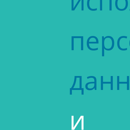
испо
пер
дан
и