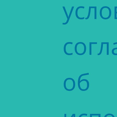
усло
сог
об