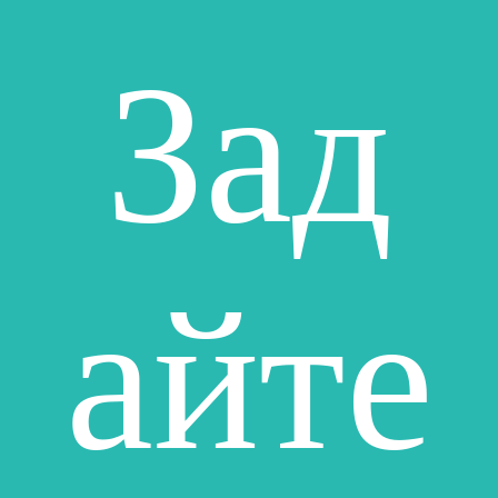
Зад
айте