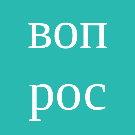
воп
рос