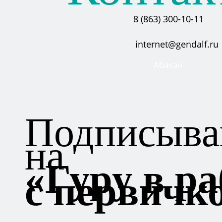
8 (863) 300-10-11
internet@gendalf.ru
Абакан
Подписыва
на
«Гуру в ра
с первичк