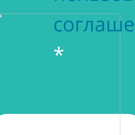
соглаш
*