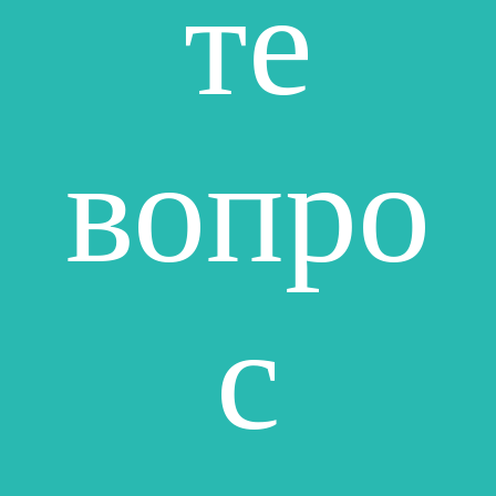
те
вопро
с