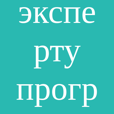
экспе
рту
прогр