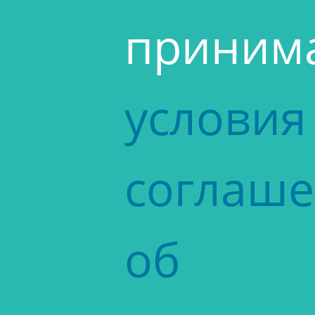
приним
условия
соглаш
об