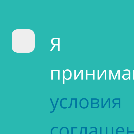
Я
приним
условия
соглаше