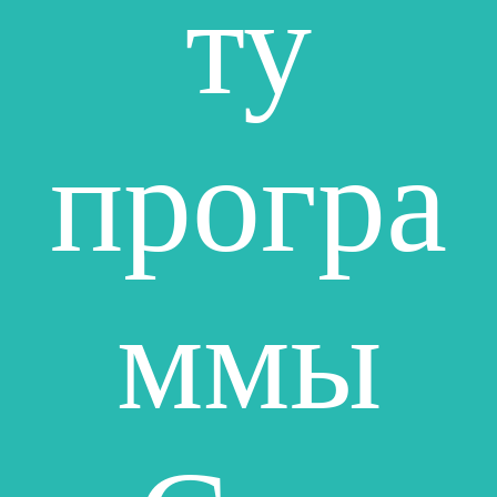
ту
програ
ммы