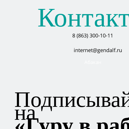
Контак
8 (863) 300-10-11
internet@gendalf.ru
Абакан
Подписывай
на
«Гуру в ра