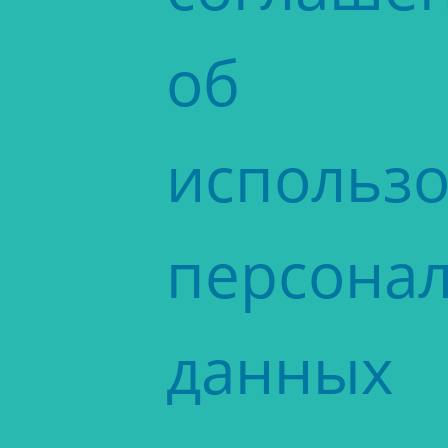
об
использ
персона
данных