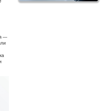
е
та —
или
ка
и