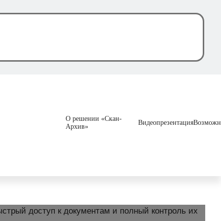
О решении «Скан-
Видеопрезентация
Возможн
Архив»