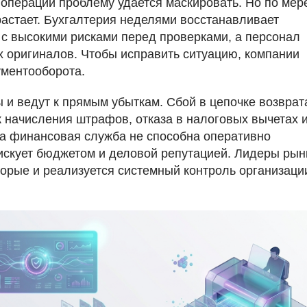
операций проблему удается маскировать. Но по мер
астает. Бухгалтерия неделями восстанавливает
 с высокими рисками перед проверками, а персонал
х оригиналов. Чтобы исправить ситуацию, компании
ументооборота.
 и ведут к прямым убыткам. Сбой в цепочке возвра
ск начисления штрафов, отказа в налоговых вычетах 
да финансовая служба не способна оперативно
искует бюджетом и деловой репутацией. Лидеры рын
орые и реализуется системный контроль организаци