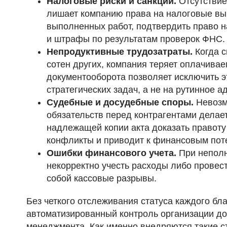
Налоговые риски и санкции.
Отсутствие
лишает компанию права на налоговые выч
выполненных работ, подтвердить право н
и штрафы по результатам проверок ФНС.
Непродуктивные трудозатраты.
Когда с
сотен других, компания теряет оплачива
документооборота позволяет исключить э
стратегических задач, а не на рутинное 
Судебные и досудебные споры.
Невозм
обязательств перед контрагентами делае
надлежащей копии акта доказать правоту 
конфликты и приводит к финансовым поте
Ошибки финансового учета.
При неполн
некорректно учесть расходы либо провест
собой кассовые разрывы.
Без четкого отслеживания статуса каждого бл
автоматизированный контроль организации до
менеджмента. Как именно внедряются такие с