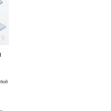
и
обой