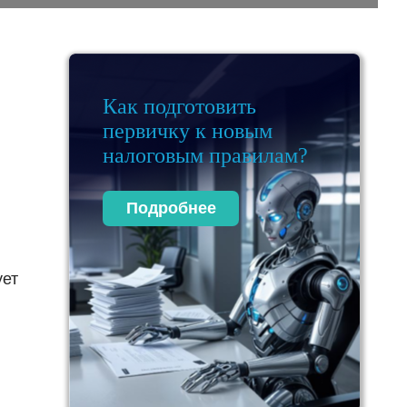
Как подготовить
первичку к новым
налоговым правилам?
Подробнее
ует