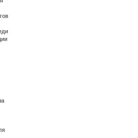
ия
гов
еди
ции
за
ля