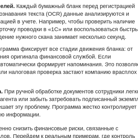
елей.
Каждый бумажный бланк перед регистрацией
ознавания текста (OCR) данные анализируются и
ацией в учете. Например, чтобы проверить наличие
арточку проводки в «1С» или воспользоваться быстр
ение нужного скана занимает несколько секунд.
грамма фиксирует все стадии движения бланка: от
ения оригинала финансовой службой. Если
автоматически формирует напоминания. Это позволя
или налоговая проверка застают компанию врасплох 
.
При ручной обработке документов сотрудники легк
рагента или забыть затребовать подписанный экземп
шает эту проблему. Программа жестко контролирует
ерю информации.
енно снизить финансовые риски, связанные с
лов. Перейдем к реальным примерам, где контроль