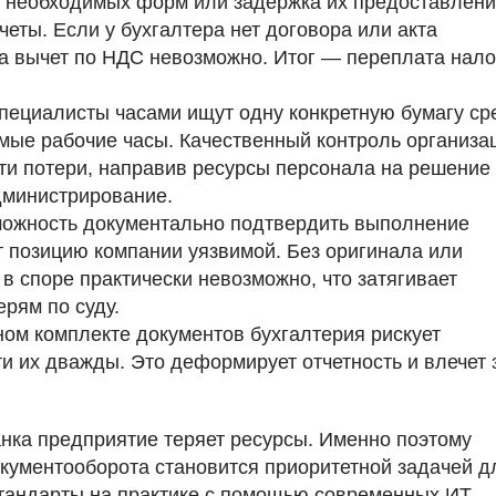
 необходимых форм или задержка их предоставлен
еты. Если у бухгалтера нет договора или акта
а вычет по НДС невозможно. Итог — переплата нало
пециалисты часами ищут одну конкретную бумагу ср
емые рабочие часы. Качественный контроль организа
ти потери, направив ресурсы персонала на решение
администрирование.
ожность документально подтвердить выполнение
т позицию компании уязвимой. Без оригинала или
в споре практически невозможно, что затягивает
рям по суду.
ом комплекте документов бухгалтерия рискует
и их дважды. Это деформирует отчетность и влечет 
анка предприятие теряет ресурсы. Именно поэтому
кументооборота становится приоритетной задачей д
тандарты на практике с помощью современных ИТ-