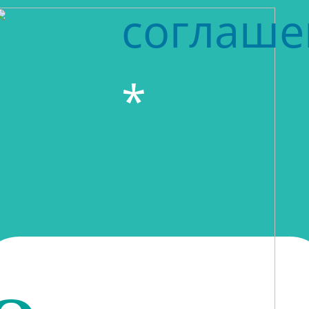
соглаше
*