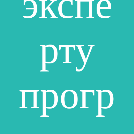
экспе
рту
прогр