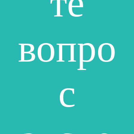
те
вопро
с