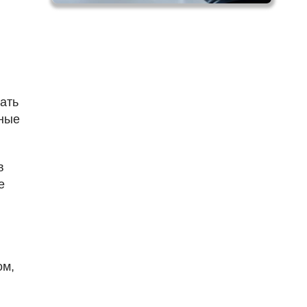
ать
нные
в
е
ом,