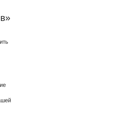
ив»
ить
кие
ашей