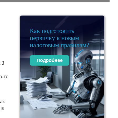
Как подготовить
первичку к новым
налоговым правилам?
Подробнее
ый
о-то
Как
 в