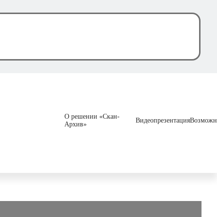
О решении «Скан-
Видеопрезентация
Возможн
Архив»