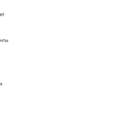
ет
енты
к