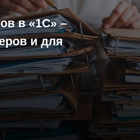
ов в «1С» –
еров и для