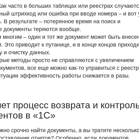
 Как часто в больших таблицах или реестрах случают
ый штрихкод или ошибка при вводе номера – и вот 
. В результате – потерянное время на поиск и
е документы теряются вообще.
я многим – один и тот же документ может быть внесе
 Это приводит к путанице, и в конце концов приход
 и очистку данных.
арые методы просто не справляются с увеличением
окументов, все еще можно как-то управиться с реестр
ситуации эффективность работы снижается в разы.
ет процесс возврата и контрол
ентов в «1С»
ужно срочно найти документы, а вы тратите нескольк
 составление отчетов? Особенно, если документов