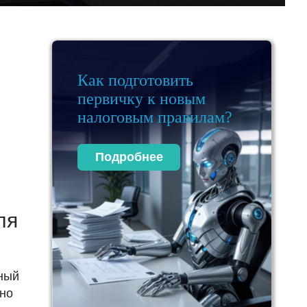
Как подготовить
первичку к новым
налоговым правилам?
Подробнее
ля
ный
нно