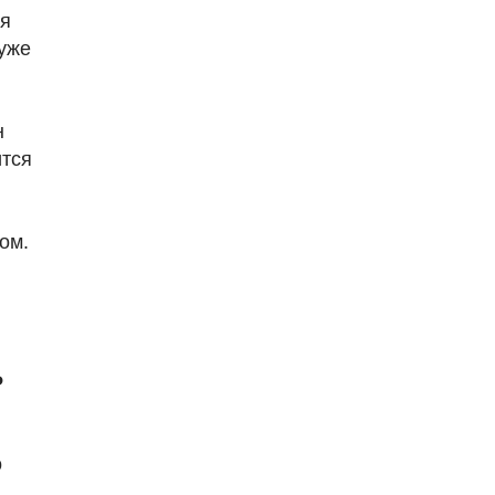
ся
уже
н
ится
ом.
ь
о