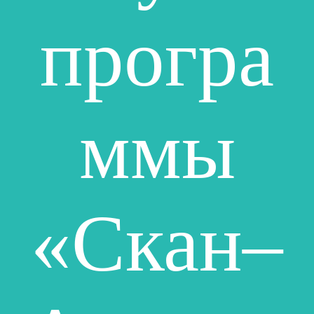
програ
ммы
«Скан–