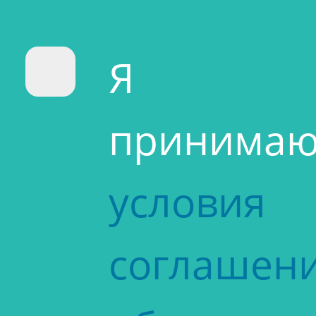
Я
принима
условия
соглашен