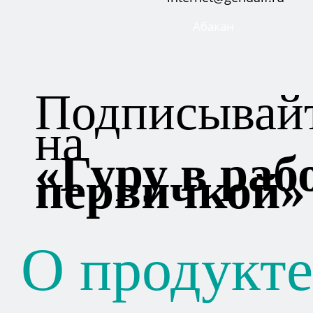
Абакан
Подписывай
на
«Гуру в рабо
первичкой»
О продукте