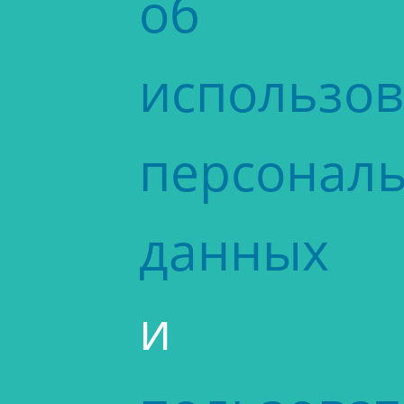
об
использо
персонал
данных
и