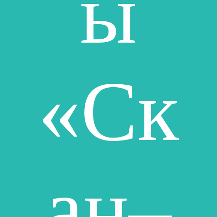
ы
«Ск
ан–