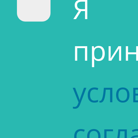
Я
при
усло
согл