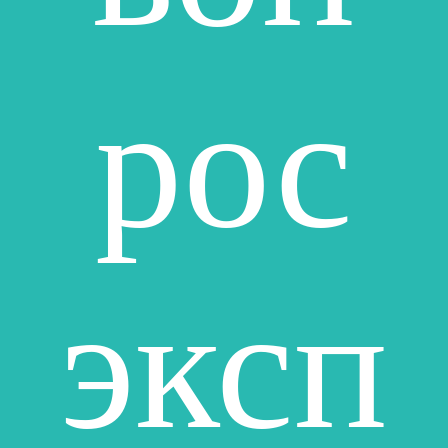
рос
эксп