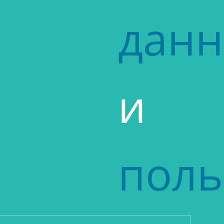
дан
и
поль