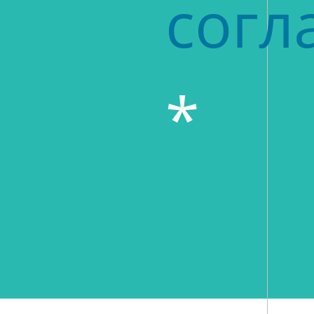
согл
*