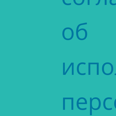
об
испо
перс