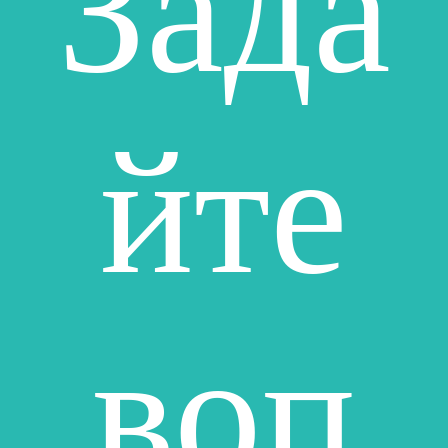
Зада
йте
воп