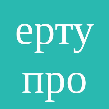
ерту
про