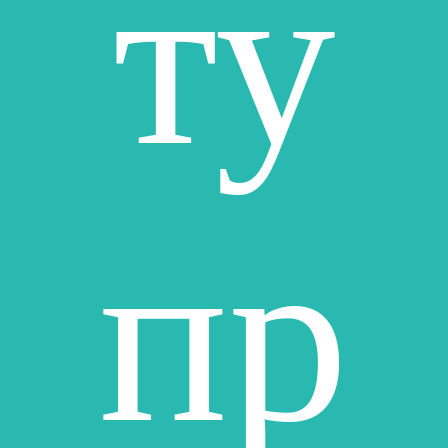
ту
пр