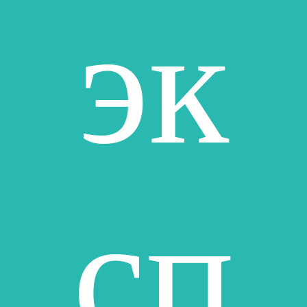
эк
сп